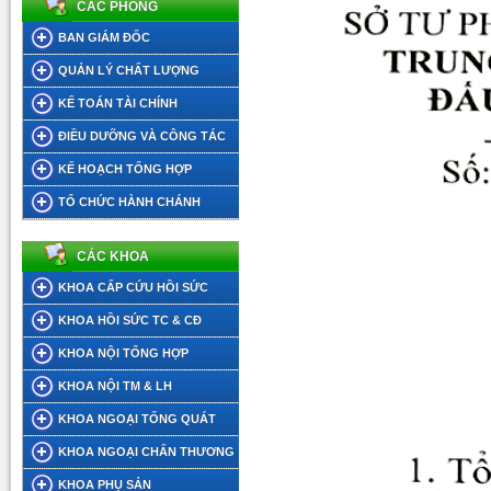
CÁC PHÒNG
BAN GIÁM ĐỐC
QUẢN LÝ CHẤT LƯỢNG
KẾ TOÁN TÀI CHÍNH
ĐIỀU DƯỠNG VÀ CÔNG TÁC
XÃ HỘI
KẾ HOẠCH TỔNG HỢP
TỔ CHỨC HÀNH CHÁNH
CÁC KHOA
KHOA CẤP CỨU HỒI SỨC
KHOA HỒI SỨC TC & CĐ
KHOA NỘI TỔNG HỢP
KHOA NỘI TM & LH
KHOA NGOẠI TỔNG QUÁT
KHOA NGOẠI CHẤN THƯƠNG
KHOA PHỤ SẢN