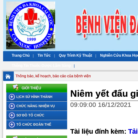
Trang Chủ
Tin Tức
Quy Trình Kỹ Thuật
Nghiên Cứu Khoa Họ
Thông Tin Thuốc-Dược Lâm Sàng
Thông báo, kế hoạch, báo cáo của bệnh viện
GIỚI THIỆU
Niêm yết đấu g
LỊCH SỬ HÌNH THÀNH
09:09:00 16/12/2021
CHỨC NĂNG NHIỆM VỤ
SƠ ĐỒ TỔ CHỨC
TỔ CHỨC ĐOÀN THỂ
Tài liệu đính kèm:
Tải