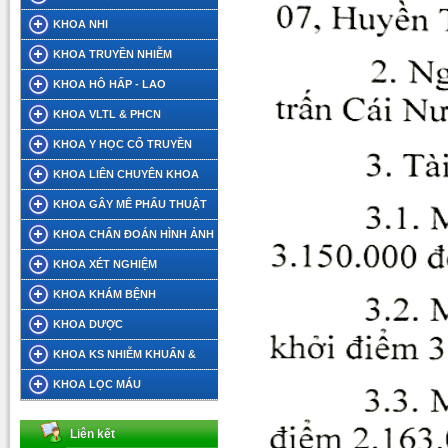
KHOA NHI
KHOA TRUYỀN NHIỄM
KHOA HÔ HẤP - LAO
KHOA VLTL & PHCN
KHOA Y HỌC CỔ TRUYỀN
KHOA LIÊN CHUYÊN KHOA
KHOA GÂY MÊ PHẨU THUẬT
KHOA CHẨN ĐOÁN HÌNH ẢNH
KHOA XÉT NGHIỆM
KHOA KHÁM BỆNH
KHOA DƯỢC
KHOA KS NHIỄM KHUẨN &
DINH DƯỠNG TIẾT CHẾ
KHOA LỌC MÁU
Liên kết