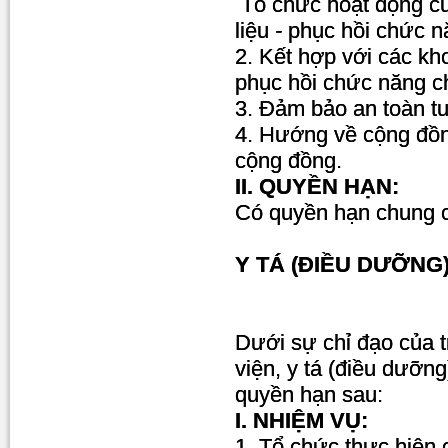
Tổ chức hoạt động của
liệu
-
phục hồi chức n
2. Kết hợp với các khoa
phục hồi chức năng c
3. Đảm bảo an toàn tu
4. Hướng về cộng đồn
cộng đồng.
II. QUYỀN HẠN:
Có quyền hạn chung c
Y TÁ (ĐIỀU DƯỠNG
Dưới sự chỉ đạo của 
viện, y tá (điều dưỡn
quyền hạn sau:
I. NHIỆM VỤ:
1. Tổ chức thực hiện 