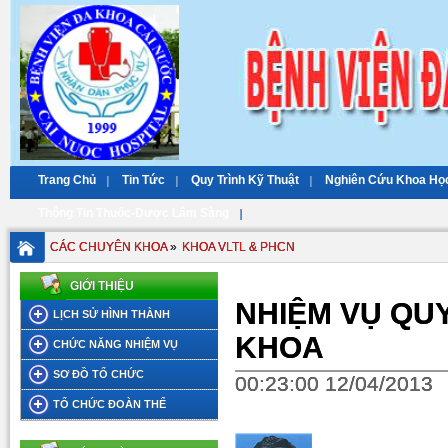
Trang Chủ
Tin Tức
Quy Trình Kỹ Thuật
Nghiên Cứu Khoa Họ
Thông Tin Thuốc-Dược Lâm Sàng
CÁC CHUYÊN KHOA
»
KHOA VLTL & PHCN
GIỚI THIỆU
NHIỆM VỤ QU
LỊCH SỬ HÌNH THÀNH
KHOA
CHỨC NĂNG NHIỆM VỤ
SƠ ĐỒ TỔ CHỨC
00:23:00 12/04/2013
TỔ CHỨC ĐOÀN THỂ