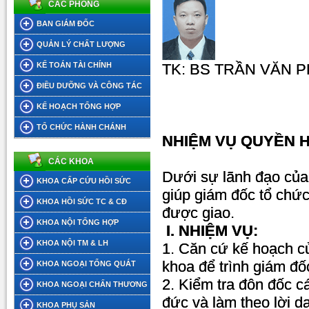
CÁC PHÒNG
BAN GIÁM ĐỐC
QUẢN LÝ CHẤT LƯỢNG
KẾ TOÁN TÀI CHÍNH
TK: BS TRẦN VĂN 
ĐIỀU DƯỠNG VÀ CÔNG TÁC
XÃ HỘI
KẾ HOẠCH TỔNG HỢP
TỔ CHỨC HÀNH CHÁNH
NHIỆM VỤ QUYỀN 
CÁC KHOA
Dưới sự lãnh đạo của
KHOA CẤP CỨU HỒI SỨC
giúp giám đốc tổ chức
KHOA HỒI SỨC TC & CĐ
được giao.
KHOA NỘI TỔNG HỢP
I. NHIỆM VỤ:
KHOA NỘI TM & LH
1. Căn cứ kế hoạch c
khoa để trình giám đố
KHOA NGOẠI TỔNG QUÁT
2. Kiểm tra đôn đốc cá
KHOA NGOẠI CHẤN THƯƠNG
đức và làm theo lời 
KHOA PHỤ SẢN