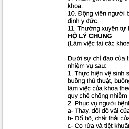
khoa.
10. Động viên người b
định y đức.
11. Thường xuyên tự h
HỘ LÝ CHUNG
(Làm việc tại các kh
Dưới sự chỉ đạo của t
nhiệm vụ sau:
1. Thực hiện vệ sinh 
buồng thủ thuật, buồn
làm việc của khoa the
quy chế chống nhiễm 
2. Phục vụ người bện
a- Thay, đổi đồ vải c
b- Đổ bô, chất thải c
c- Cọ rửa và tiệt khu