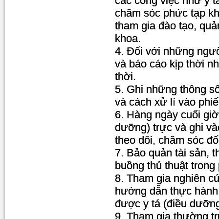
các công việc như y t
chăm sóc phức tạp khi
tham gia đào tạo, quản
khoa.
4. Đối với những ngư
và báo cáo kịp thời nh
thời.
5. Ghi những thông số
và cách xử lí vào phi
6. Hàng ngày cuối giờ
dưỡng) trực và ghi và
theo dõi, chăm sóc đố
7. Bảo quản tài sản, t
buồng thủ thuật tron
8. Tham gia nghiên c
hướng dẫn thực hành 
được y tá (điều dưỡn
9. Tham gia thường tr