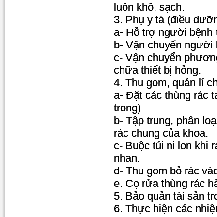
luôn khô, sạch.
3. Phụ y tá (điều dưỡ
a- Hỗ trợ người bệnh 
b- Vận chuyển người 
c- Vận chuyển phương
chữa thiết bị hỏng.
4. Thu gom, quản lí ch
a- Đặt các thùng rác tạ
trong)
b- Tập trung, phân lo
rác chung của khoa.
c- Buộc túi ni lon khi 
nhãn.
d- Thu gom bỏ rác vào
e. Cọ rửa thùng rác 
5. Bảo quản tài sản t
6. Thực hiện các nhi