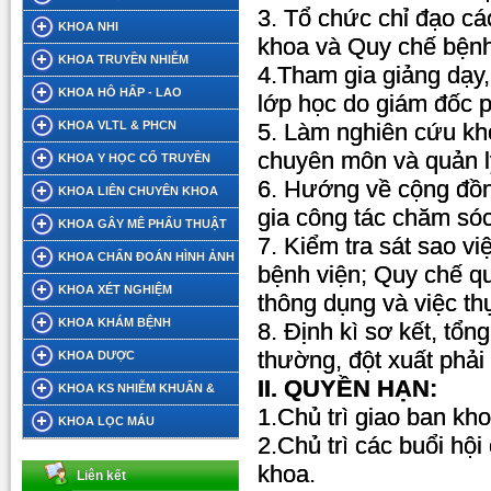
3. Tổ chức chỉ đạo cá
KHOA NHI
khoa và Quy chế bệnh
KHOA TRUYỀN NHIỄM
4.Tham gia giảng dạy,
KHOA HÔ HẤP - LAO
lớp học do giám đốc 
KHOA VLTL & PHCN
5. Làm nghiên cứu kho
chuyên môn và quản l
KHOA Y HỌC CỔ TRUYỀN
6. Hướng về cộng đồn
KHOA LIÊN CHUYÊN KHOA
gia công tác chăm sóc
KHOA GÂY MÊ PHẨU THUẬT
7. Kiểm tra sát sao vi
KHOA CHẨN ĐOÁN HÌNH ẢNH
bệnh viện; Quy chế quả
KHOA XÉT NGHIỆM
thông dụng và việc th
KHOA KHÁM BỆNH
8. Định kì sơ kết, tổ
thường, đột xuất phải
KHOA DƯỢC
II. QUYỀN HẠN:
KHOA KS NHIỄM KHUẨN &
1.Chủ trì giao ban kh
DINH DƯỠNG TIẾT CHẾ
KHOA LỌC MÁU
2.Chủ trì các buổi hội
khoa.
Liên kết