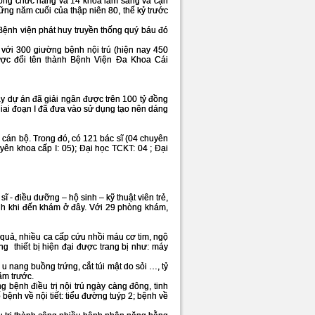
phòng chức năng và 14 khoa lâm sàng và cận
ng năm cuối của thập niên 80, thế kỷ trước
ệnh viện phát huy truyền thống quý báu đó
với 300 giường bệnh nội trú (hiện nay 450
ợc đổi tên thành Bệnh Viện Đa Khoa Cái
y dự án đã giải ngân được trên 100 tỷ đồng
 giai đoạn I đã đưa vào sử dụng tạo nên dáng
cán bộ. Trong đó, có 121 bác sĩ (04 chuyên
uyên khoa cấp I: 05); Đại học TCKT: 04 ; Đại
 điều dưỡng – hộ sinh – kỹ thuật viên trẻ,
ệnh khi đến khám ở đây. Với 29 phòng khám,
 quả, nhiều ca cấp cứu nhồi máu cơ tim, ngộ
g thiết bị hiện đại được trang bị như: máy
 u nang buồng trứng, cắt túi mật do sỏi …, tỷ
ăm trước.
 bệnh điều trị nội trú ngày càng đông, tinh
 bệnh về nội tiết: tiểu đường tuýp 2; bệnh về