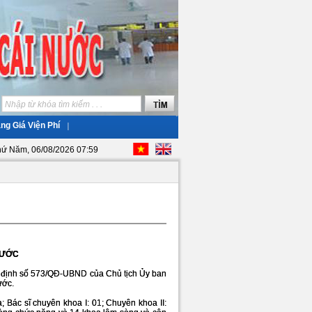
ng Giá Viện Phí
hứ Năm, 06/08/2026 07:59
NƯỚC
ịnh số 573/QĐ-UBND của Chủ tịch Ủy ban
ước.
Bác sĩ chuyên khoa I: 01; Chuyên khoa II: