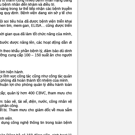
iều trị thành công nhiều bệnh nhân nặng bằng
ều bệnh nhân đến khám và điều trị.
 sàng trong tư thế tiếp nhận các bệnh truyền
g quy định. Bệnh viện đang xin sở y tế cho
i soi tiêu hóa đã được bệnh viện triển khai
m men tim, mem gan, ELISA… cũng được triển
hời gian qua đã làm tốt chức năng của mình,
bước được nâng lên, các hoạt động dần đi
h theo khẩu phần bệnh lý, đảm bảo đủ dinh
ưỡng cung cấp 100 – 150 suất ăn cho người
hính hiện hành.
i lĩnh vực công tác cũng như công tác quản
n phòng đã hoàn thành tốt nhiệm của mình.
thuận lợi cho phòng quản lý điều hành toàn
g cấp; quản lý hơn 400 CBVC, tham mưu cho
: bảo vệ, tài xế, điện, nước, công nhân vệ
 phân công.
hiết bị. Tham mưu cho giám đốc về mua sắm
nh viện.
 dụng công nghệ thông tin trong toàn bệnh