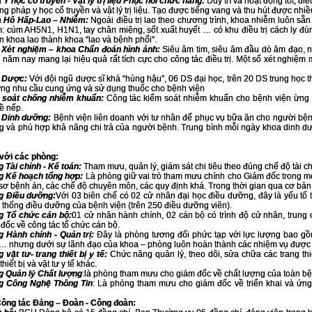
Y học cổ truyền - Vật lý trị liệu Phục hồi chức năng:
Duy trì và hoạt động tốt, đ
g pháp y học cổ truyền và vật lý trị liệu. Tạo được tiếng vang và thu hút được nhi
 Hô Hấp-Lao – Nhiễm:
Ngoài điều trị lao theo chương trình, khoa nhiễm luôn sẵn
: cúm AH5N1, H1N1, tay chân miệng, sốt xuất huyết … có khu điều trị cách ly đún
ên khoa lao thành khoa “lao và bệnh phổi”.
 Xét nghiệm – khoa Chẩn đoán hình ảnh:
Siêu âm tim, siêu âm đầu dò âm đạo, nộ
 năm nay mang lại hiệu quả rất tích cực cho công tác điều trị. Một số xét nghiệ
 Dược:
Với đội ngũ dược sĩ khá “hùng hậu”, 06 DS đại học, trên 20 DS trung học t
ng nhu cầu cung ứng và sử dụng thuốc cho bệnh viện
 soát chống nhiễm khuẩn:
Công tác kiểm soát nhiễm khuẩn cho bệnh viện ừng 
ề nếp.
 Dinh dưỡng:
Bệnh viện liên doanh với tư nhân để phục vụ bữa ăn cho người bện
 và phù hợp khả năng chi trả của người bệnh. Trung bình mỗi ngày khoa dinh d
 với các phòng:
 Tài chính - Kế toán:
Tham mưu, quản lý, giám sát chi tiêu theo đúng chế độ tài c
g Kế hoạch tổng hợp:
Là phòng giữ vai trò tham mưu chính cho Giám đốc trong mọ
 sơ bệnh án, các chế độ chuyên môn, các quy định khá. Trong thời gian qua cơ bả
g Điều dưỡng:
Với 03 biên chế có 02 cử nhân đại học điều dưỡng, đây là yếu tố 
 thống điều dưỡng của bệnh viện (trên 250 điều dưỡng viên).
g Tổ chức cán bộ:
01 cử nhân hành chính, 02 cán bộ có trình độ cử nhân, trun
đốc về công tác tổ chức cán bộ.
 Hành chính - Quản trị:
Đây là phòng tương đối phức tạp với lực lượng bao gồm
 … nhưng dưới sự lãnh đạo của khoa – phòng luôn hoàn thành các nhiệm vụ được
 vật tư- trang thiết bị y tế:
Chức năng quản lý, theo dõi, sửa chữa các trang t
thiết bị và vật tư y tế khác.
g Quản lý Chất lượng
:là phòng tham mưu cho giám đốc về chất lượng của toàn bệ
g Công Nghệ Thông Tin
: Là phòng tham mưu cho giám đốc về triển khai và ứng
ông tác Đảng – Đoàn - Công đoàn: