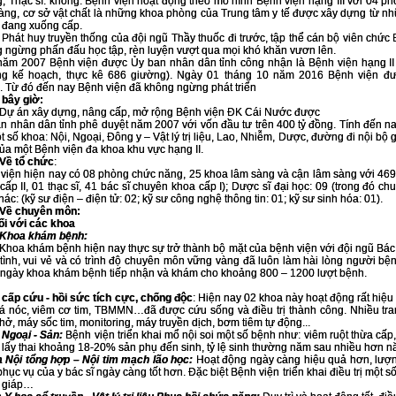
; Thạc sĩ: không. Bệnh viện hoạt động theo mô hình Bệnh viện hạng III với 04 
àng, cơ sở vật chất là những khoa phòng của Trung tâm y tế được xây dựng từ nhữ
 đang xuống cấp.
huy truyền thống của đội ngũ Thầy thuốc đi trước, tập thể cán bộ viên chức B
 ngừng phấn đấu học tập, rèn luyện vượt qua mọi khó khăn vươn lên.
ăm 2007 Bệnh viện được Ủy ban nhân dân tỉnh công nhận là Bệnh viện hạng II 
ng kế hoạch, thực kê 686 giường). Ngày 01 tháng 10 năm 2016 Bệnh viện đư
 Từ đó đến nay Bệnh viện đã không ngừng phát triển
 bây giờ:
n xây dựng, nâng cấp, mở rộng Bệnh viện ĐK Cái Nước được
n nhân dân tỉnh phê duyệt năm 2007 với vốn đầu tư trên 400 tỷ đồng. Tính đến na
t số khoa: Nội, Ngoại, Đông y – Vật lý trị liệu, Lao, Nhiễm, Dược, đường đi nội bộ
ủa một Bệnh viện đa khoa khu vực hạng II.
Về tổ chức
:
viện hiện nay có 08 phòng chức năng, 25 khoa lâm sàng và cận lâm sàng với 469 
cấp II, 01 thạc sĩ, 41 bác sĩ chuyên khoa cấp I); Dược sĩ đại học: 09 (trong đó ch
hác: (kỹ sư điện – điện tử: 02; kỹ sư công nghệ thông tin: 01; kỹ sư sinh hóa: 01).
Về chuyên môn:
i với các khoa
Khoa khám bệnh:
khám bệnh hiện nay thực sự trở thành bộ mặt của bệnh viện với đội ngũ Bác sĩ -
 tình, vui vẻ và có trình độ chuyên môn vững vàng đã luôn làm hài lòng người b
ngày khoa khám bệnh tiếp nhận và khám cho khoảng 800 – 1200 lượt bệnh.
cấp cứu - hồi sức tích cực, chống
độc
: Hiện nay 02 khoa này hoạt động rất hiệu
á nóc, viêm cơ tim, TBMMN…đã được cứu sống và điều trị thành công. Nhiều tran
thở, máy sốc tim, monitoring, máy truyền dịch, bơm tiêm tự động...
 Ngoại - Sản:
Bệnh viện triển khai mổ nội soi một số bệnh như: viêm ruột thừa cấp,
 lấy thai khoảng 18-20% sản phụ đến sinh, tỷ lệ sinh thường năm sau nhiều hơn n
Nội tổng hợp – Nội tim mạch lão học:
Hoạt động ngày càng hiệu quả hơn, lượng
phục vụ của y bác sĩ ngày càng tốt hơn. Đặc biệt Bệnh viện triển khai điều trị một số
n giáp…