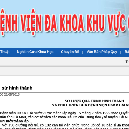
 Thuật
Nghiên Cứu Khoa Học
Chuyên Đề
Văn Bản Pháp Quy
Bả
T
h sử hình thành
:00 22/05/2013
SƠ LƯỢC QUÁ TRÌNH HÌNH THÀNH
VÀ PHÁT TRIỂN CỦA BỆNH VIỆN ĐKKV CÁI 
 viện ĐKKV Cái Nước được thành lập ngày 15 tháng 7 năm 1999 theo Quyết đ
dân tỉnh Cà Mau, trên cơ sở tách các khoa điều trị của Trung tâm y tế huyện Cái N
 mới thành lập…
50 giường nội trú, có 132 cán bộ viên chức, trong đó: có 18 bác sĩ đa khoa; 