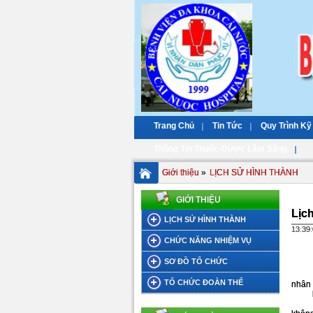
Trang Chủ
Tin Tức
Quy Trình Kỹ
Thông Tin Thuốc-Dược Lâm Sàng
Giới thiệu
»
LỊCH SỬ HÌNH THÀNH
GIỚI THIỆU
Lịc
LỊCH SỬ HÌNH THÀNH
13:39
CHỨC NĂNG NHIỆM VỤ
SƠ ĐỒ TỔ CHỨC
Bệnh
TỔ CHỨC ĐOÀN THỂ
nhân 
Khi
Với 1