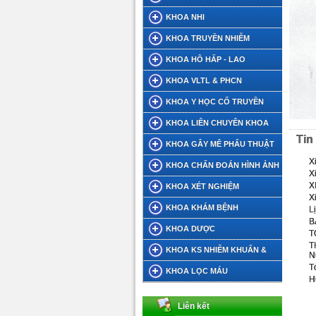
KHOA NHI
KHOA TRUYỀN NHIỄM
KHOA HÔ HẤP - LAO
KHOA VLTL & PHCN
KHOA Y HỌC CỔ TRUYỀN
KHOA LIÊN CHUYÊN KHOA
Tin
KHOA GÂY MÊ PHẨU THUẬT
X
KHOA CHẨN ĐOÁN HÌNH ẢNH
X
X
KHOA XÉT NGHIỆM
X
KHOA KHÁM BỆNH
L
B
KHOA DƯỢC
T
T
KHOA KS NHIỄM KHUẨN &
N
T
DINH DƯỠNG TIẾT CHẾ
KHOA LỌC MÁU
H
Liên kết