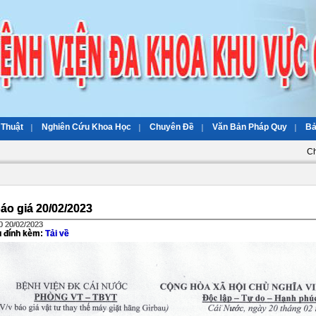
 Thuật
Nghiên Cứu Khoa Học
Chuyên Đề
Văn Bản Pháp Quy
Bả
Ch
báo giá 20/02/2023
0 20/02/2023
ệu đính kèm:
Tải về