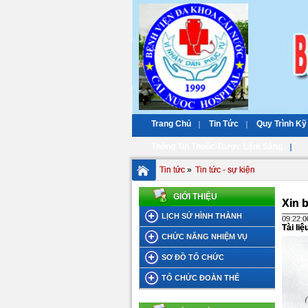
Trang Chủ
Tin Tức
Quy Trình Kỹ
Thông Tin Thuốc-Dược Lâm Sàng
Tin tức
»
Tin tức - sự kiện
GIỚI THIỆU
Xin 
LỊCH SỬ HÌNH THÀNH
09:22:0
Tài li
CHỨC NĂNG NHIỆM VỤ
SƠ ĐỒ TỔ CHỨC
TỔ CHỨC ĐOÀN THỂ