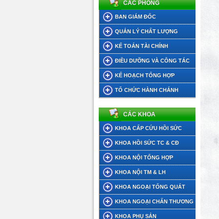
CÁC PHÒNG
BAN GIÁM ĐỐC
QUẢN LÝ CHẤT LƯỢNG
KẾ TOÁN TÀI CHÍNH
ĐIỀU DƯỠNG VÀ CÔNG TÁC
XÃ HỘI
KẾ HOẠCH TỔNG HỢP
TỔ CHỨC HÀNH CHÁNH
CÁC KHOA
KHOA CẤP CỨU HỒI SỨC
KHOA HỒI SỨC TC & CĐ
KHOA NỘI TỔNG HỢP
KHOA NỘI TM & LH
KHOA NGOẠI TỔNG QUÁT
KHOA NGOẠI CHẤN THƯƠNG
KHOA PHỤ SẢN