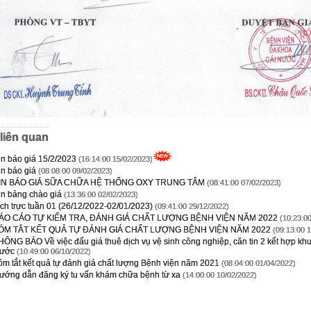
 liên quan
in báo giá 15/2/2023
(16:14:00 15/02/2023)
in báo giá
(08:08:00 09/02/2023)
IN BÁO GIÁ SỮA CHỮA HỆ THỐNG OXY TRUNG TÂM
(08:41:00 07/02/2023)
in bảng chào giá
(13:36:00 02/02/2023)
ịch trực tuần 01 (26/12/2022-02/01/2023)
(09:41:00 29/12/2022)
ÁO CÁO TỰ KIỂM TRA, ĐÁNH GIÁ CHẤT LƯỢNG BỆNH VIỆN NĂM 2022
(10:23:00
ÓM TẮT KẾT QUẢ TỰ ĐÁNH GIÁ CHẤT LƯỢNG BỆNH VIỆN NĂM 2022
(09:13:00 1
HÔNG BÁO Về việc đấu giá thuê dịch vụ vệ sinh công nghiệp, căn tin 2 kết hợp khu
ước
(10:49:00 06/10/2022)
óm tắt kết quả tự đánh giá chất lượng Bệnh viện năm 2021
(08:04:00 01/04/2022)
ướng dẫn đăng ký tu vấn khám chữa bệnh từ xa
(14:00:00 10/02/2022)