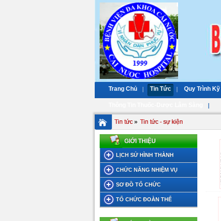
Trang Chủ
Tin Tức
Quy Trình Kỹ
Thông Tin Thuốc-Dược Lâm Sàng
Tin tức
»
Tin tức - sự kiện
GIỚI THIỆU
LỊCH SỬ HÌNH THÀNH
CHỨC NĂNG NHIỆM VỤ
SƠ ĐỒ TỔ CHỨC
TỔ CHỨC ĐOÀN THỂ