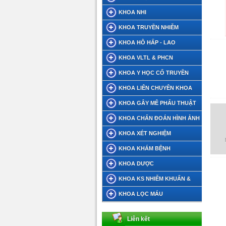
KHOA NHI
KHOA TRUYỀN NHIỄM
KHOA HÔ HẤP - LAO
KHOA VLTL & PHCN
KHOA Y HỌC CỔ TRUYỀN
KHOA LIÊN CHUYÊN KHOA
KHOA GÂY MÊ PHẨU THUẬT
KHOA CHẨN ĐOÁN HÌNH ẢNH
KHOA XÉT NGHIỆM
KHOA KHÁM BỆNH
KHOA DƯỢC
KHOA KS NHIỄM KHUẨN &
DINH DƯỠNG TIẾT CHẾ
KHOA LỌC MÁU
Liên kết