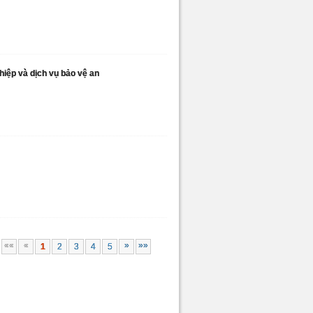
hiệp và dịch vụ bảo vệ an
««
«
»
»»
1
2
3
4
5