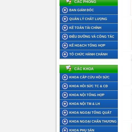
CÁC PHÒNG
BAN GIÁM ĐỐC
QUẢN LÝ CHẤT LƯỢNG
KẾ TOÁN TÀI CHÍNH
ĐIỀU DƯỠNG VÀ CÔNG TÁC
XÃ HỘI
KẾ HOẠCH TỔNG HỢP
TỔ CHỨC HÀNH CHÁNH
CÁC KHOA
KHOA CẤP CỨU HỒI SỨC
KHOA HỒI SỨC TC & CĐ
KHOA NỘI TỔNG HỢP
KHOA NỘI TM & LH
KHOA NGOẠI TỔNG QUÁT
KHOA NGOẠI CHẤN THƯƠNG
KHOA PHỤ SẢN