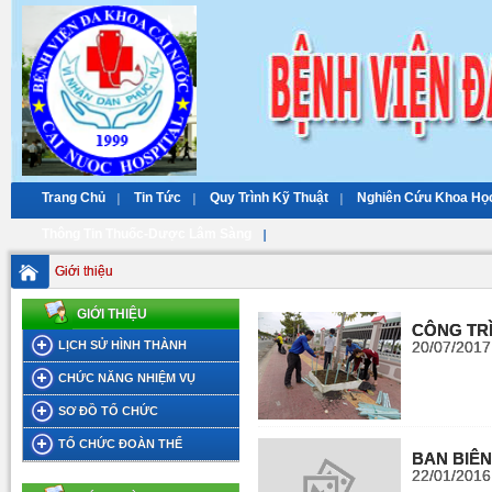
Trang Chủ
Tin Tức
Quy Trình Kỹ Thuật
Nghiên Cứu Khoa Họ
Thông Tin Thuốc-Dược Lâm Sàng
Giới thiệu
GIỚI THIỆU
CÔNG TR
LỊCH SỬ HÌNH THÀNH
20/07/2017
CHỨC NĂNG NHIỆM VỤ
SƠ ĐỒ TỔ CHỨC
TỔ CHỨC ĐOÀN THỂ
BAN BIÊN
22/01/2016