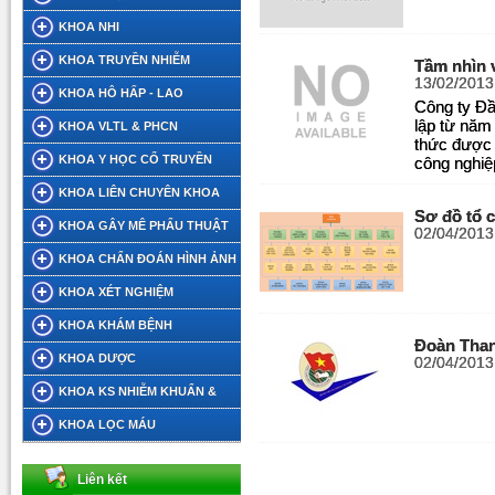
KHOA NHI
KHOA TRUYỀN NHIỄM
Tầm nhìn 
13/02/2013
KHOA HÔ HẤP - LAO
Công ty Đầ
lập từ năm
KHOA VLTL & PHCN
thức được 
KHOA Y HỌC CỔ TRUYỀN
công nghiệ
KHOA LIÊN CHUYÊN KHOA
Sơ đồ tổ 
KHOA GÂY MÊ PHẨU THUẬT
02/04/2013
KHOA CHẨN ĐOÁN HÌNH ẢNH
KHOA XÉT NGHIỆM
KHOA KHÁM BỆNH
Đoàn Than
KHOA DƯỢC
02/04/2013
KHOA KS NHIỄM KHUẨN &
DINH DƯỠNG TIẾT CHẾ
KHOA LỌC MÁU
Liên kết