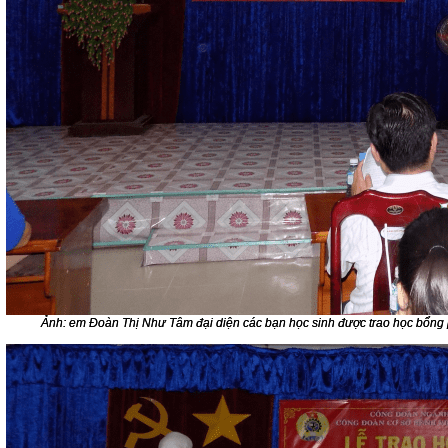
Ảnh: em Đoàn Thị Như Tâm đại diện các bạn học sinh được trao học bổng 