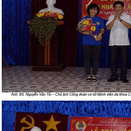
Ảnh: BS. Nguyễn Văn Tín – Chủ tịch Công đoàn cơ sở Bệnh viện đa khoa Cái