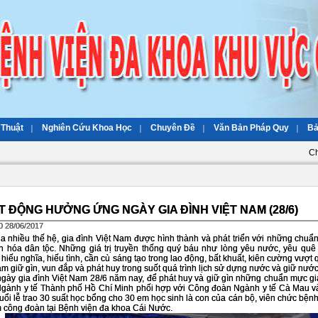
 Thuật
Nghiên Cứu Khoa Học
Chuyên Đề
Văn Bản Pháp Quy
Bả
Ch
 ĐỘNG HƯỞNG ỨNG NGÀY GIA ĐÌNH VIỆT NAM (28/6)
0 28/06/2017
ua nhiều thế hệ, gia đình Việt Nam được hình thành và phát triển với những chuẩn
n hóa dân tộc. Những giá trị truyền thống quý báu như lòng yêu nước, yêu qu
 hiếu nghĩa, hiếu tình, cần cù sáng tạo trong lao động, bất khuất, kiên cường vượt
am giữ gìn, vun đắp và phát huy trong suốt quá trình lịch sử dựng nước và giữ nước
gày gia đình Việt Nam 28/6 năm nay, để phát huy và giữ gìn những chuẩn mực giá 
gành y tế Thành phố Hồ Chí Minh phối hợp với Công đoàn Ngành y tế Cà Mau v
uổi lễ trao 30 suất học bổng cho 30 em học sinh là con của cán bộ, viên chức bệnh 
 công đoàn tại Bệnh viện đa khoa Cái Nước.