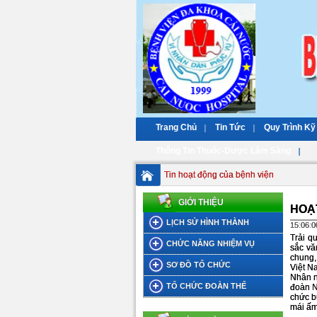
Trang Chủ
Tin Tức
Quy Trình Kỹ
Thông Tin Thuốc-Dược Lâm Sàng
Tin hoạt động của bệnh viện
GIỚI THIỆU
HOẠT
LỊCH SỬ HÌNH THÀNH
15:06:0
Trải q
CHỨC NĂNG NHIỆM VỤ
sắc vă
chung,
SƠ ĐỒ TỔ CHỨC
Việt N
Nhân n
TỔ CHỨC ĐOÀN THỂ
đoàn N
chức b
mái ấm