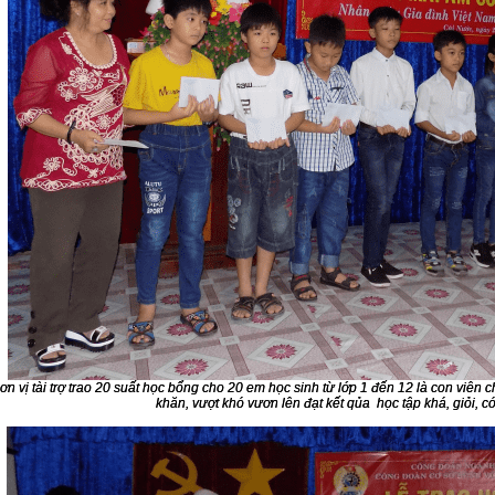
ơn vị tài trợ trao 20 suất học bổng cho 20 em học sinh từ lớp 1 đến 12 là con viên
khăn, vượt khó vươn lên đạt kết qủa học tập khá, giỏi, có