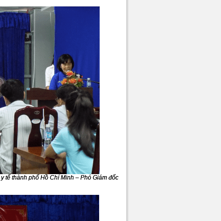
h y tế thành phố Hồ Chí Minh – Phó Giám đốc