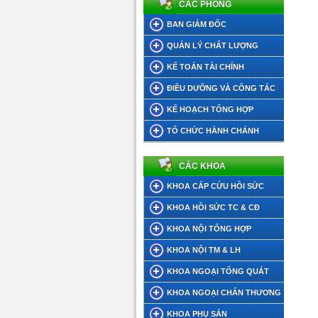
CÁC PHÒNG
BAN GIÁM ĐỐC
QUẢN LÝ CHẤT LƯỢNG
KẾ TOÁN TÀI CHÍNH
ĐIỀU DƯỠNG VÀ CÔNG TÁC
XÃ HỘI
KẾ HOẠCH TỔNG HỢP
TỔ CHỨC HÀNH CHÁNH
CÁC KHOA
KHOA CẤP CỨU HỒI SỨC
KHOA HỒI SỨC TC & CĐ
KHOA NỘI TỔNG HỢP
KHOA NỘI TM & LH
KHOA NGOẠI TỔNG QUÁT
KHOA NGOẠI CHẤN THƯƠNG
KHOA PHỤ SẢN