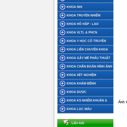
KHOA NHI
KHOA TRUYỀN NHIỄM
KHOA HÔ HẤP - LAO
KHOA VLTL & PHCN
KHOA Y HỌC CỔ TRUYỀN
KHOA LIÊN CHUYÊN KHOA
KHOA GÂY MÊ PHẨU THUẬT
KHOA CHẨN ĐOÁN HÌNH ẢNH
KHOA XÉT NGHIỆM
KHOA KHÁM BỆNH
KHOA DƯỢC
KHOA KS NHIỄM KHUẨN &
Ảnh: 
DINH DƯỠNG TIẾT CHẾ
KHOA LỌC MÁU
Liên kết