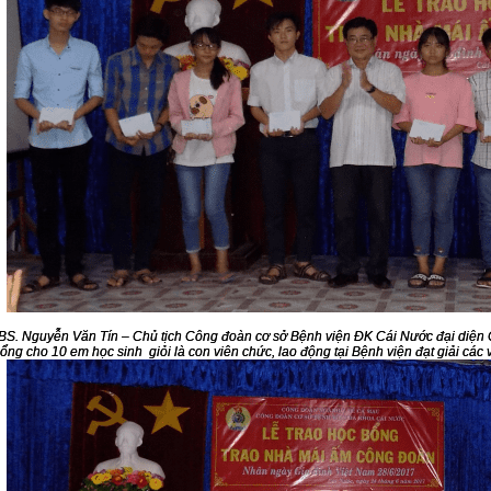
BS. Nguyễn Văn Tín – Chủ tịch Công đoàn cơ sở Bệnh viện ĐK Cái Nước đại diện 
ổng cho 10 em học sinh giỏi là con viên chức, lao động tại Bệnh viện đạt giải các 