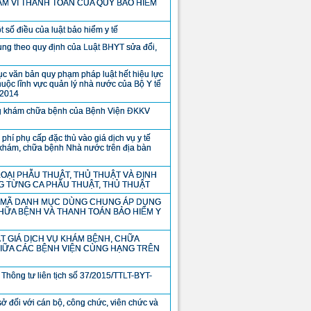
M VI THANH TOÁN CỦA QUỸ BẢO HIỂM
t số điều của luật bảo hiểm y tế
ng theo quy định của Luật BHYT sửa đổi,
c văn bản quy phạm pháp luật hết hiệu lực
uộc lĩnh vực quản lý nhà nước của Bộ Y tế
 2014
g khám chữa bệnh của Bệnh Viện ĐKKV
phí phụ cấp đặc thù vào giá dịch vụ y tế
 khám, chữa bệnh Nhà nước trên địa bàn
LOẠI PHẪU THUẬT, THỦ THUẬT VÀ ĐỊNH
 TỪNG CA PHẪU THUẬT, THỦ THUẬT
Ộ MÃ DANH MỤC DÙNG CHUNG ÁP DỤNG
HỮA BỆNH VÀ THANH TOÁN BẢO HIỂM Y
 GIÁ DỊCH VỤ KHÁM BỆNH, CHỮA
GIỮA CÁC BỆNH VIỆN CÙNG HẠNG TRÊN
Thông tư liên tịch số 37/2015/TTLT-BYT-
ở đối với cán bộ, công chức, viên chức và