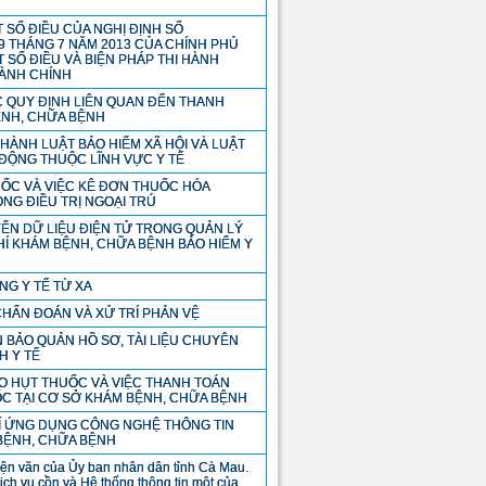
 SỐ ĐIỀU CỦA NGHỊ ĐỊNH SỐ
19 THÁNG 7 NĂM 2013 CỦA CHÍNH PHỦ
T SỐ ĐIỀU VÀ BIỆN PHÁP THI HÀNH
HÀNH CHÍNH
C QUY ĐỊNH LIÊN QUAN ĐẾN THANH
ỆNH, CHỮA BỆNH
I HÀNH LUẬT BẢO HIỂM XÃ HỘI VÀ LUẬT
 ĐỘNG THUỘC LĨNH VỰC Y TẾ
ỐC VÀ VIỆC KÊ ĐƠN THUỐC HÓA
NG ĐIỀU TRỊ NGOẠI TRÚ
ỂN DỮ LIỆU ĐIỆN TỬ TRONG QUẢN LÝ
HÍ KHÁM BỆNH, CHỮA BỆNH BẢO HIỂM Y
NG Y TẾ TỪ XA
HẨN ĐOÁN VÀ XỬ TRÍ PHẢN VỆ
N BẢO QUẢN HỒ SƠ, TÀI LIỆU CHUYÊN
H Y TẾ
AO HỤT THUỐC VÀ VIỆC THANH TOÁN
ỐC TẠI CƠ SỞ KHÁM BỆNH, CHỮA BỆNH
HÍ ỨNG DỤNG CÔNG NGHỆ THÔNG TIN
BỆNH, CHỮA BỆNH
 hiện văn của Ủy ban nhân dân tỉnh Cà Mau.
ch vụ cồn và Hệ thống thông tin một của