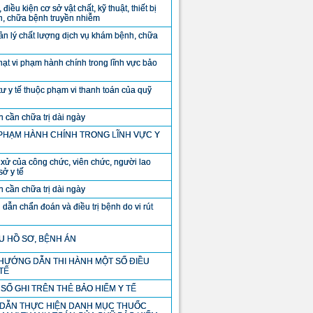
ế, điều kiện cơ sở vật chất, kỹ thuật, thiết bị
h, chữa bệnh truyền nhiễm
n lý chất lượng dịch vụ khám bệnh, chữa
hạt vi phạm hành chính trong lĩnh vực bảo
ư y tế thuộc phạm vi thanh toán của quỹ
cần chữa trị dài ngày
 PHẠM HÀNH CHÍNH TRONG LĨNH VỰC Y
 xử của công chức, viên chức, người lao
sở y tế
cần chữa trị dài ngày
ẫn chẩn đoán và điều trị bệnh do vi rút
U HỒ SƠ, BỆNH ÁN
À HƯỚNG DẪN THI HÀNH MỘT SỐ ĐIỀU
TẾ
SỐ GHI TRÊN THẺ BẢO HIỂM Y TẾ
DẪN THỰC HIỆN DANH MỤC THUỐC