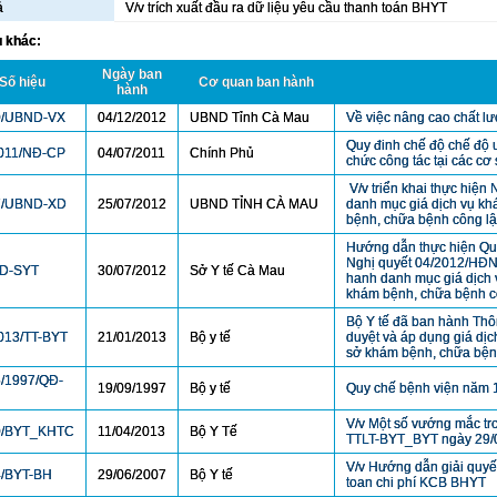
ả
V/v trích xuất đầu ra dữ liệu yêu cầu thanh toán BHYT
u khác:
Ngày ban
Số hiệu
Cơ quan ban hành
hành
0/UBND-VX
04/12/2012
UBND Tỉnh Cà Mau
Về việc nâng cao chất l
Quy đinh chế độ chế độ ư
011/NĐ-CP
04/07/2011
Chính Phủ
chức công tác tại các cơ 
V/v triển khai thực hiện
7/UBND-XD
25/07/2012
UBND TỈNH CÀ MAU
danh mục giá dịch vụ kh
bệnh, chữa bệnh công lậ
Hướng dẫn thực hiện Quy
Nghị quyết 04/2012/HĐN
HD-SYT
30/07/2012
Sở Y tế Cà Mau
hanh danh mục giá dịch 
khám bệnh, chữa bệnh cô
Bộ Y tế đã ban hành Th
013/TT-BYT
21/01/2013
Bộ y tế
duyệt và áp dụng giá dị
sở khám bệnh, chữa bệnh
/1997/QĐ-
19/09/1997
Bộ y tế
Quy chế bệnh viện năm 
V/v Một số vướng mắc tro
0/BYT_KHTC
11/04/2013
Bộ Y Tế
TTLT-BYT_BYT ngày 29/
V/v Hướng dẫn giải quyế
/BYT-BH
29/06/2007
Bộ Y tế
toan chi phí KCB BHYT