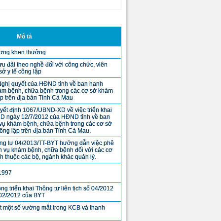
Mô tả
ượng khen thưởng
u đãi theo nghề đối với công chức, viên
sở y tế công lập
 Nghị quyết của HĐND tỉnh về ban hanh
ám bệnh, chữa bệnh trong các cơ sở khám
p trên địa bàn Tỉnh Cà Mau
ết định 1067/UBND-XD về việc triển khai
D ngày 12/7/2012 của HĐND tỉnh về ban
vụ khám bệnh, chữa bệnh trong các cơ sở
ng lập trên địa bàn Tỉnh Cà Mau.
ông tư 04/2013/TT-BYT hướng dẫn việc phê
ch vụ khám bệnh, chữa bệnh đối với các cơ
 thuộc các bộ, ngành khác quản lý.
1997
ng triển khai Thông tư liên tịch số 04/2012
02/2012 của BYT
t một số vướng mắt trong KCB và thanh