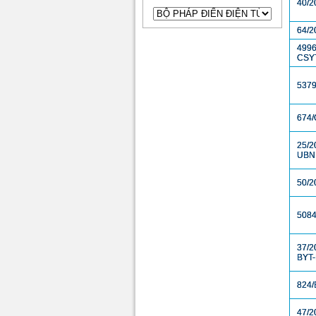
40/2
64/2
499
CSY
537
674
25/2
UBN
50/2
508
37/2
BYT
824/
47/2