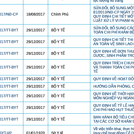
lực lượng vũ trang
SỬA ĐỔI, BỔ SUNG MỘT
81/2013/NĐ-CP NGÀY 
017/NĐ-CP
18/08/2017
Chính Phủ
QUY ĐỊNH CHI TIẾT MỘ
LUẬT XỬ LÝ VI PHẠM 
SỬA ĐỔI, BỔ SUNG CÁ
017/TT-BYT
29/12/2017
BỘ Y TẾ
TOÁN CHI PHÍ KHÁM B
QUY ĐỊNH CHI TIẾT TH
017/TT-BYT
29/12/2017
BỘ Y TẾ
AN TOÀN VỆ SINH LAO
QUY ĐỊNH VỀ ĐƠN THU
017/TT-BYT
29/12/2017
BỘ Y TẾ
DƯỢC, SINH PHẨM TRO
QUY ĐỊNH TRÍCH CHUY
017/TT-BYT
29/12/2017
BỘ Y TẾ
VÀ THANH TOÁN CHI P
TẾ
017/TT-BYT
29/12/2017
BỘ Y TẾ
QUY ĐỊNH VỀ HOẠT ĐỘ
017/TT-BYT
29/12/2017
BỘ Y TẾ
HƯỚNG DẪN PHÒNG, C
QUY ĐỊNH VỀ THỜI HẠ
017/TT-BYT
29/12/2017
BỘ Y TẾ
MÔN NGHIỆP VỤ NGÀN
QUY ĐỊNH VỀ TỶ LỆ H
017/TT-BYT
29/12/2017
BỘ Y TẾ
CHI PHÍ HAO HỤT THU
BAN HÀNH BỘ TIÊU C
017/TT-BYT
29/12/2017
BỘ Y TẾ
TẠI CÁC CƠ SỞ KHÁM 
Về việc triển khai, thực
SYT-VP
01/01/1970
Sở Y tế
(quy chế hoạt động Cổ Dị