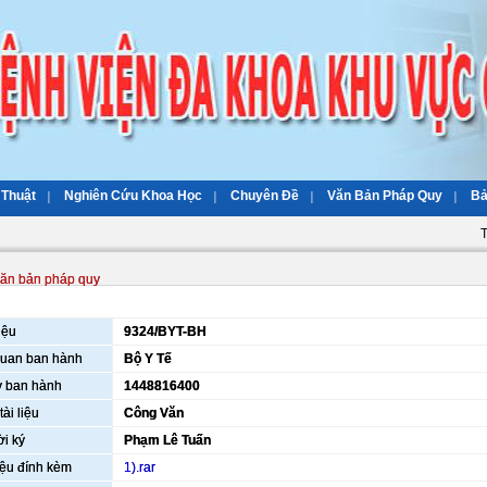
 Thuật
Nghiên Cứu Khoa Học
Chuyên Đề
Văn Bản Pháp Quy
Bả
T
ăn bản pháp quy
iệu
9324/BYT-BH
uan ban hành
Bộ Y Tế
 ban hành
1448816400
tài liệu
Công Văn
i ký
Phạm Lê Tuấn
liệu đính kèm
1).rar