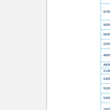
97/2
50/2
56/2
52/2
48/2
49/2
51/2
53/2
55/2
54/2
192/