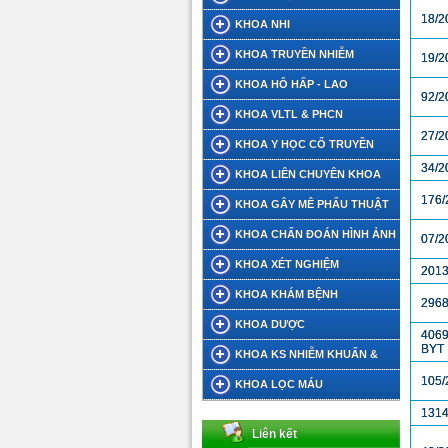
18/2
KHOA NHI
KHOA TRUYỀN NHIỄM
19/2
KHOA HÔ HẤP - LAO
92/2
KHOA VLTL & PHCN
27/2
KHOA Y HỌC CỔ TRUYỀN
34/2
KHOA LIÊN CHUYÊN KHOA
176/
KHOA GÂY MÊ PHẨU THUẬT
KHOA CHẨN ĐOÁN HÌNH ẢNH
07/2
KHOA XÉT NGHIỆM
2013
KHOA KHÁM BỆNH
296
KHOA DƯỢC
4069
BYT
KHOA KS NHIỄM KHUẨN &
105/
DINH DƯỠNG TIẾT CHẾ
KHOA LỌC MÁU
131
Liên kết