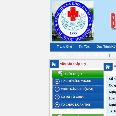
Trang Chủ
Tin Tức
Quy Trình Kỹ
Thông Tin Thuốc-Dược Lâm Sàng
Văn bản pháp quy
V
GIỚI THIỆU
Số h
LỊCH SỬ HÌNH THÀNH
Cơ q
CHỨC NĂNG NHIỆM VỤ
Ngày
SƠ ĐỒ TỔ CHỨC
Loại 
TỔ CHỨC ĐOÀN THỂ
Ngườ
Tài 