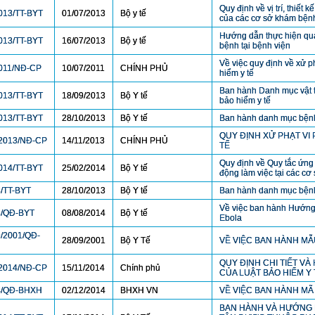
Quy định về vị trí, thiết k
013/TT-BYT
01/07/2013
Bộ y tế
của các cơ sở khám bện
Hướng dẫn thực hiện quả
013/TT-BYT
16/07/2013
Bộ y tế
bệnh tại bệnh viện
Về việc quy định về xử p
011/NĐ-CP
10/07/2011
CHÍNH PHỦ
hiểm y tế
Ban hành Danh mục vật t
013/TT-BYT
18/09/2013
Bộ Y tế
bảo hiểm y tế
013/TT-BYT
28/10/2013
Bộ Y tế
Ban hành danh mục bệnh 
QUY ĐỊNH XỬ PHẠT VI
2013/NĐ-CP
14/11/2013
CHÍNH PHỦ
TẾ
Quy định về Quy tắc ứng
014/TT-BYT
25/02/2014
Bộ Y tế
động làm việc tại các cơ 
/TT-BYT
28/10/2013
Bộ Y tế
Ban hành danh mục bệnh 
Về việc ban hành Hướng d
8/QĐ-BYT
08/08/2014
Bộ Y tế
Ebola
/2001/QĐ-
28/09/2001
Bộ Y Tế
VỀ VIỆC BAN HÀNH MẪ
QUY ĐỊNH CHI TIẾT V
2014/NĐ-CP
15/11/2014
Chính phủ
CỦA LUẬT BẢO HIỂM Y 
4/QĐ-BHXH
02/12/2014
BHXH VN
VỀ VIỆC BAN HÀNH MÃ 
BAN HÀNH VÀ HƯỚNG 