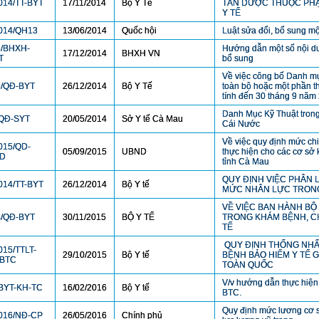
014/TT-BYT
17/11/2014
Bộ Y Tế
TÂN DƯỢC THUỘC PHẠ
Y TẾ
014/QH13
13/06/2014
Quốc hội
Luật sửa đổi, bổ sung mộ
6/BHXH-
Hướng dẫn một số nội du
17/12/2014
BHXH VN
T
bổ sung
Về việc công bố Danh mụ
9/QĐ-BYT
26/12/2014
Bộ Y Tế
toàn bộ hoặc một phần th
tính đến 30 tháng 9 năm
Danh Mục Kỹ Thuật tron
/QĐ-SYT
20/05/2014
Sở Y tế Cà Mau
Cái Nước
Về việc quy định mức chi 
015/QD-
05/09/2015
UBND
thực hiện cho các cơ sở
D
tỉnh Cà Mau
QUY ĐỊNH VIỆC PHÂN 
014/TT-BYT
26/12/2014
Bộ Y tế
MỨC NHÂN LỰC TRONG
VỀ VIỆC BAN HÀNH B
4/QĐ-BYT
30/11/2015
BỘ Y TẾ
TRONG KHÁM BỆNH, C
TẾ
QUY ĐỊNH THỐNG NHẤT
015/TTLT-
29/10/2015
Bộ Y tế
BỆNH BẢO HIỂM Y TẾ 
-BTC
TOÀN QUỐC
V/v hướng dẫn thực hiện 
BYT-KH-TC
16/02/2016
Bộ Y tế
BTC.
Quy định mức lương cơ s
016/NĐ-CP
26/05/2016
Chính phủ