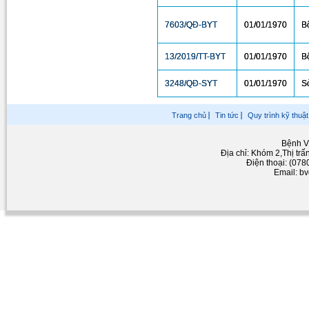
7603/QĐ-BYT
01/01/1970
B
13/2019/TT-BYT
01/01/1970
B
3248/QĐ-SYT
01/01/1970
S
Trang chủ
Tin tức
Quy trình kỹ thuật
Bệnh V
Địa chỉ: Khóm 2,Thị tr
Điện thoại: (07
Email: b