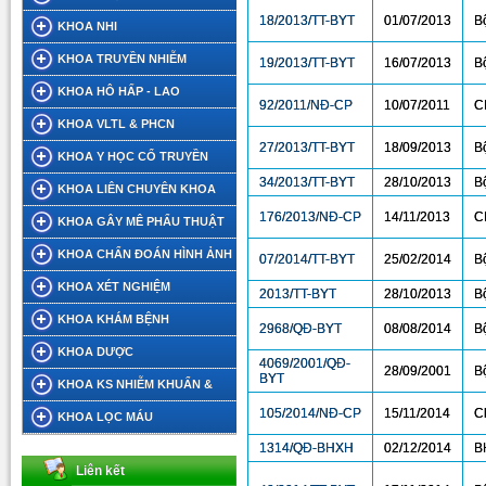
18/2013/TT-BYT
01/07/2013
Bộ
KHOA NHI
KHOA TRUYỀN NHIỄM
19/2013/TT-BYT
16/07/2013
Bộ
KHOA HÔ HẤP - LAO
92/2011/NĐ-CP
10/07/2011
C
KHOA VLTL & PHCN
27/2013/TT-BYT
18/09/2013
B
KHOA Y HỌC CỔ TRUYỀN
34/2013/TT-BYT
28/10/2013
B
KHOA LIÊN CHUYÊN KHOA
176/2013/NĐ-CP
14/11/2013
C
KHOA GÂY MÊ PHẨU THUẬT
KHOA CHẨN ĐOÁN HÌNH ẢNH
07/2014/TT-BYT
25/02/2014
B
KHOA XÉT NGHIỆM
2013/TT-BYT
28/10/2013
B
KHOA KHÁM BỆNH
2968/QĐ-BYT
08/08/2014
B
KHOA DƯỢC
4069/2001/QĐ-
28/09/2001
B
BYT
KHOA KS NHIỄM KHUẨN &
105/2014/NĐ-CP
15/11/2014
C
DINH DƯỠNG TIẾT CHẾ
KHOA LỌC MÁU
1314/QĐ-BHXH
02/12/2014
B
Liên kết