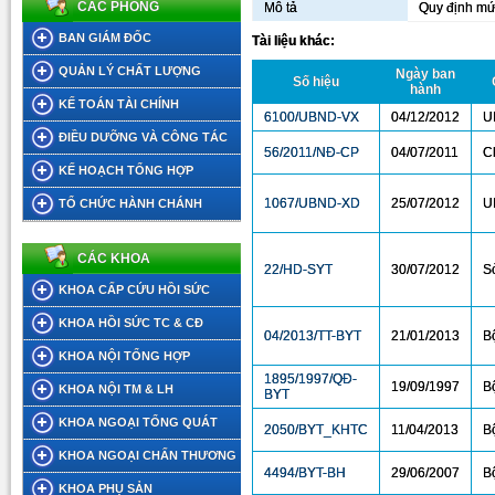
CÁC PHÒNG
Mô tả
Quy định mức
BAN GIÁM ĐỐC
Tài liệu khác:
QUẢN LÝ CHẤT LƯỢNG
Ngày ban
Số hiệu
hành
KẾ TOÁN TÀI CHÍNH
6100/UBND-VX
04/12/2012
U
ĐIỀU DƯỠNG VÀ CÔNG TÁC
56/2011/NĐ-CP
04/07/2011
C
XÃ HỘI
KẾ HOẠCH TỔNG HỢP
1067/UBND-XD
25/07/2012
U
TỔ CHỨC HÀNH CHÁNH
CÁC KHOA
22/HD-SYT
30/07/2012
S
KHOA CẤP CỨU HỒI SỨC
KHOA HỒI SỨC TC & CĐ
04/2013/TT-BYT
21/01/2013
Bộ
KHOA NỘI TỔNG HỢP
1895/1997/QĐ-
19/09/1997
Bộ
KHOA NỘI TM & LH
BYT
KHOA NGOẠI TỔNG QUÁT
2050/BYT_KHTC
11/04/2013
B
KHOA NGOẠI CHẤN THƯƠNG
4494/BYT-BH
29/06/2007
B
KHOA PHỤ SẢN