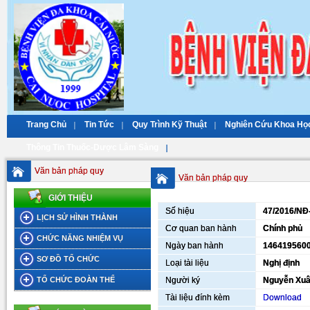
Trang Chủ
Tin Tức
Quy Trình Kỹ Thuật
Nghiên Cứu Khoa Họ
Thông Tin Thuốc-Dược Lâm Sàng
Văn bản pháp quy
Văn bản pháp quy
GIỚI THIỆU
Số hiệu
47/2016/NĐ
LỊCH SỬ HÌNH THÀNH
Cơ quan ban hành
Chính phủ
CHỨC NĂNG NHIỆM VỤ
Ngày ban hành
146419560
SƠ ĐỒ TỔ CHỨC
Loại tài liệu
Nghị định
TỔ CHỨC ĐOÀN THỂ
Người ký
Nguyễn Xuâ
Tài liệu đính kèm
Download