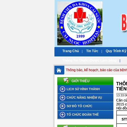
Trang Chủ
Tin Tức
Quy Trình Kỹ
Thông Tin Thuốc-Dược Lâm Sàng
Thông báo, kế hoạch, báo cáo của bệnh
GIỚI THIỆU
THÔ
TIẾN
LỊCH SỬ HÌNH THÀNH
13:33:0
CHỨC NĂNG NHIỆM VỤ
Căn cứ
2015 c
SƠ ĐỒ TỔ CHỨC
Hội đồ
TỔ CHỨC ĐOÀN THỂ
ST