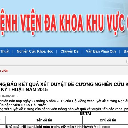
 Thuật
Nghiên Cứu Khoa Học
Chuyên Đề
Văn Bản Pháp Quy
Bả
T
 viện
NG BÁO KẾT QUẢ XÉT DUYỆT ĐỀ CƯƠNG NGHIÊN CỨU K
 KỸ THUẬT NĂM 2015
0 02/06/2015
 biên bản họp ngày 27 tháng 5 năm 2015 của Hội đồng xét duyệt đề cương Nghiên
ủa bệnh viện ĐKKV Cái Nước.
ng xét duyệt đề cương của bệnh viện thông báo kết quả xét duyệt đến các khoa, ph
ĐỀ TÀI
T
Tên đề tài
Chủ đề tài
Khảo sát rối loạn Lipid máu ở phụ nữ mãn kinh
Huỳnh Minh ngọc