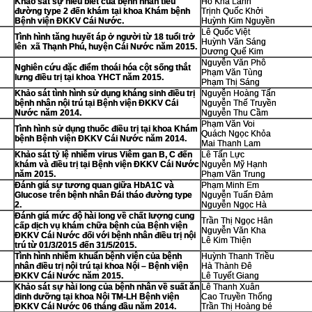
Khảo sát sự hiểu biết của bệnh nhân tiểu
Hồ Kha Lanh
đường type 2 đến khám tại khoa Khám bệnh
Trịnh Quốc Khởi
Bệnh viện ĐKKV Cái Nước.
Huỳnh Kim Nguyền
Lê Quốc Việt
Tình hình tăng huyết áp ở người từ 18 tuổi trở
Huỳnh Văn Sáng
lên xã Thạnh Phú, huyện Cái Nước năm 2015.
Dương Quế Kim
Nguyễn Văn Phô
Nghiên cứu đặc điểm thoái hóa cột sống thắt
Phạm Văn Tùng
lưng điều trị tại khoa YHCT năm 2015.
Phạm Thị Sáng
Khảo sát tình hình sử dụng kháng sinh điều trị
Nguyễn Hoàng Tấn
bệnh nhân nội trú tại Bệnh viện ĐKKV Cái
Nguyễn Thế Truyền
Nước năm 2014.
Nguyễn Thu Cầm
Phạm Văn Voi
Tình hình sử dụng thuốc điều trị tại khoa Khám
Quách Ngọc Khỏa
bệnh Bệnh viện ĐKKV Cái Nước năm 2014.
Mai Thanh Lam
Khảo sát tỷ lệ nhiễm virus Viêm gan B, C đến
Lê Tấn Lực
khám và điều trị tại Bệnh viện ĐKKV Cái Nước
Nguyễn Mỹ Hạnh
năm 2015.
Phạm Văn Trung
Đánh giá sự tương quan giữa HbA1C và
Phạm Minh Em
Glucose trên bệnh nhân Đái tháo đường type
Nguyễn Tuấn Đảm
2.
Nguyễn Ngọc Hà
Đánh giá mức độ hài long về chất lượng cung
Trần Thị Ngọc Hân
cấp dịch vụ khám chữa bệnh của Bệnh viện
Nguyễn Văn Kha
ĐKKV Cái Nước đối với bệnh nhân điều trị nội
Lê Kim Thiện
trú từ 01/3/2015 đến 31/5/2015.
Tình hình nhiễm khuẩn bệnh viện của bệnh
Huỳnh Thanh Triều
nhân điều trị nội trú tại khoa Nội – Bệnh viện
Hà Thành Đê
ĐKKV Cái Nước năm 2015.
Lê Tuyết Giang
Khảo sát sự hài long của bệnh nhân về suất ăn
Lê Thanh Xuân
dinh dưỡng tại khoa Nội TM-LH Bệnh viện
Cao Truyền Thống
ĐKKV Cái Nước 06 tháng đầu năm 2014.
Trần Thị Hoàng bé