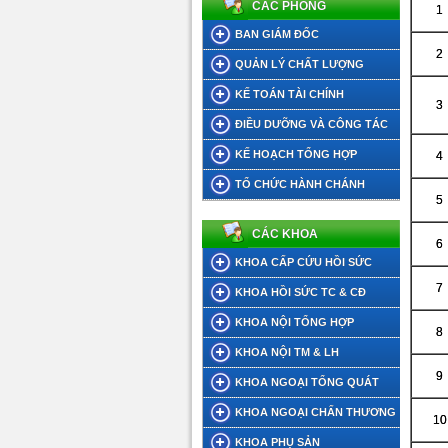
CÁC PHÒNG
1
BAN GIÁM ĐỐC
2
QUẢN LÝ CHẤT LƯỢNG
KẾ TOÁN TÀI CHÍNH
3
ĐIỀU DƯỠNG VÀ CÔNG TÁC
XÃ HỘI
KẾ HOẠCH TỔNG HỢP
4
TỔ CHỨC HÀNH CHÁNH
5
CÁC KHOA
6
KHOA CẤP CỨU HỒI SỨC
7
KHOA HỒI SỨC TC & CĐ
KHOA NỘI TỔNG HỢP
8
KHOA NỘI TM & LH
9
KHOA NGOẠI TỔNG QUÁT
KHOA NGOẠI CHẤN THƯƠNG
10
KHOA PHỤ SẢN