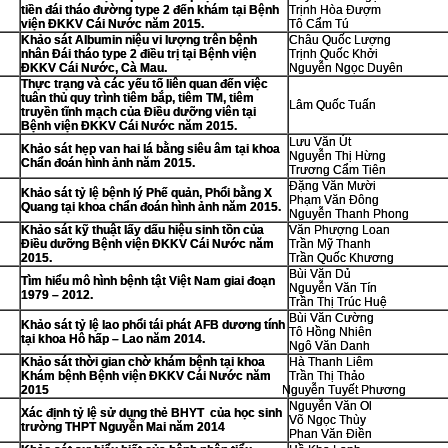
tiền đái tháo đường type 2 đến khám tại Bệnh
Trịnh Hòa Đượm
viện ĐKKV Cái Nước năm 2015.
Tô Cẩm Tú
Khảo sát Albumin niệu vi lượng trên bệnh
Châu Quốc Lượng
nhân Đái tháo type 2 điều trị tại Bệnh viện
Trịnh Quốc Khởi
ĐKKV Cái Nước, Cà Mau.
Nguyễn Ngọc Duyên
Thực trạng và các yếu tố liên quan đến việc
tuân thủ quy trình tiêm bắp, tiêm TM, tiêm
Lâm Quốc Tuấn
truyền tĩnh mạch của Điều dưỡng viên tại
Bệnh viện ĐKKV Cái Nước năm 2015.
Lưu Văn Út
Khảo sát hẹp van hai lá bằng siêu âm tại khoa
Nguyễn Thị Hừng
Chẩn đoán hình ảnh năm 2015.
Trương Cẩm Tiên
Đặng Văn Mười
Khảo sát tỷ lệ bệnh lý Phế quản, Phổi bằng X
Phạm Văn Đông
Quang tại khoa chẩn đoán hình ảnh năm 2015.
Nguyễn Thanh Phong
Khảo sát kỹ thuật lấy dấu hiệu sinh tồn của
Văn Phượng Loan
Điều dưỡng Bệnh viện ĐKKV Cái Nước năm
Trần Mỹ Thanh
2015.
Trần Quốc Khương
Bùi Văn Dủ
Tìm hiểu mô hình bệnh tật Việt Nam giai đoạn
Nguyễn Văn Tín
1979 – 2012.
Trần Thị Trúc Huệ
Bùi Văn Cường
Khảo sát tỷ lệ lao phổi tái phát AFB dương tính
Tô Hồng Nhiên
tại khoa Hô hấp – Lao năm 2014.
Ngô Văn Danh
Khảo sát thời gian chờ khám bệnh tại khoa
Hà Thanh Liêm
Khám bệnh Bệnh viện ĐKKV Cái Nước năm
Trần Thị Thảo
2015
Nguyễn Tuyết Phương
Nguyễn Văn Ol
Xác định tỷ lệ sử dụng thẻ BHYT của học sinh
Võ Ngọc Thùy
trường THPT Nguyễn Mai năm 2014
Phan Văn Điền