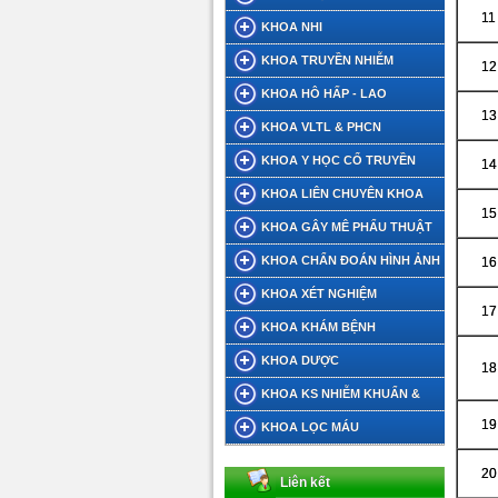
11
KHOA NHI
KHOA TRUYỀN NHIỄM
12
KHOA HÔ HẤP - LAO
13
KHOA VLTL & PHCN
KHOA Y HỌC CỔ TRUYỀN
14
KHOA LIÊN CHUYÊN KHOA
15
KHOA GÂY MÊ PHẨU THUẬT
KHOA CHẨN ĐOÁN HÌNH ẢNH
16
KHOA XÉT NGHIỆM
17
KHOA KHÁM BỆNH
KHOA DƯỢC
18
KHOA KS NHIỄM KHUẨN &
19
DINH DƯỠNG TIẾT CHẾ
KHOA LỌC MÁU
20
Liên kết