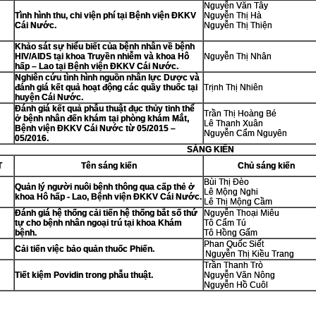
Nguyễn Văn Tây
Tình hình thu, chi viện phí tại Bệnh viện ĐKKV
Nguyễn Thị Hà
Cái Nước.
Nguyễn Thị Thiện
Khảo sát sự hiểu biết của bệnh nhân về bệnh
HIV/AIDS tại khoa Truyền nhiễm và khoa Hô
Nguyễn Thị Nhân
hấp – Lao tại Bệnh viện ĐKKV Cái Nước.
Nghiên cứu tình hình nguồn nhân lực Dược và
đánh giá kết quả hoạt động các quầy thuốc tại
Trịnh Thị Nhiên
huyện Cái Nước.
Đánh giá kết quả phẫu thuật đục thủy tinh thể
Trần Thị Hoàng Bé
ở bệnh nhân đến khám tại phòng khám Mắt,
Lê Thanh Xuân
Bệnh viện ĐKKV Cái Nước từ 05/2015 –
Nguyễn Cẩm Nguyên
05/2016.
SÁNG KIẾN
T
Tên sáng kiến
Chủ sáng kiến
Bùi Thị Đèo
Quản lý người nuôi bệnh thông qua cấp thẻ ở
Lê Mộng Nghi
khoa Hô hấp - Lao, Bệnh viện ĐKKV Cái Nước.
Lê Thị Mộng Cầm
Đánh giá hệ thống cải tiến hệ thống bắt số thứ
Nguyễn Thoại Miêu
tự cho bệnh nhân ngoại trú tại khoa Khám
Tô Cẩm Tú
bệnh.
Tô Hồng Gấm
Phan Quốc Siết
Cải tiến việc bảo quản thuốc Phiến.
Nguyễn Thị Kiều Trang
Trần Thanh Trò
Tiết kiệm Povidin trong phẫu thuật.
Nguyễn Văn Nông
Nguyễn Hồ Cuôl