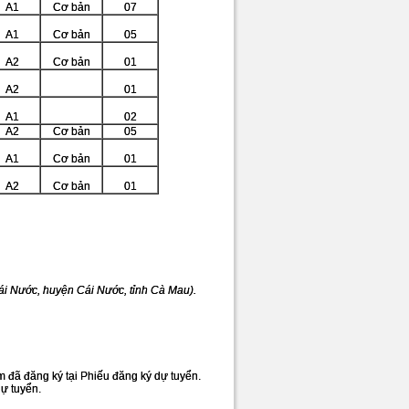
A1
Cơ bản
07
A1
Cơ bản
05
A2
Cơ bản
01
A2
01
A1
02
A2
Cơ bản
05
A1
Cơ bản
01
A2
Cơ bản
01
Cái Nước, huyện Cái Nước, tỉnh Cà Mau).
àm đã đăng ký tại Phiếu đăng ký dự tuyển.
dự tuyển.