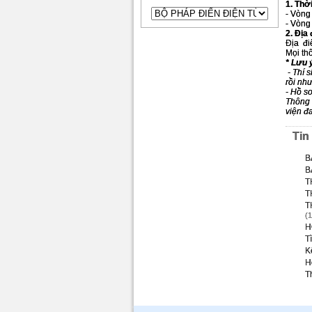
1. Thờ
- Vòng
- Vòng
2. Địa
Địa đi
Mọi th
* Lưu 
- Thí 
rồi như
- Hồ sơ
Thông 
viện đ
Tin
B
B
T
T
T
(
H
T
K
H
T