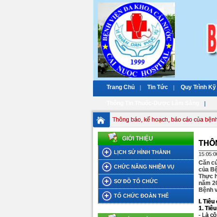
Trang Chủ
Tin Tức
Quy Trình Kỹ
Thông Tin Thuốc-Dược Lâm Sàng
Thông báo, kế hoạch, báo cáo của bệnh
GIỚI THIỆU
THÔN
LỊCH SỬ HÌNH THÀNH
15:05:0
Căn cứ
CHỨC NĂNG NHIỆM VỤ
của Bệ
Thực h
SƠ ĐỒ TỔ CHỨC
năm 2
Bệnh v
TỔ CHỨC ĐOÀN THỂ
I. Tiê
1. Tiê
- Là cô