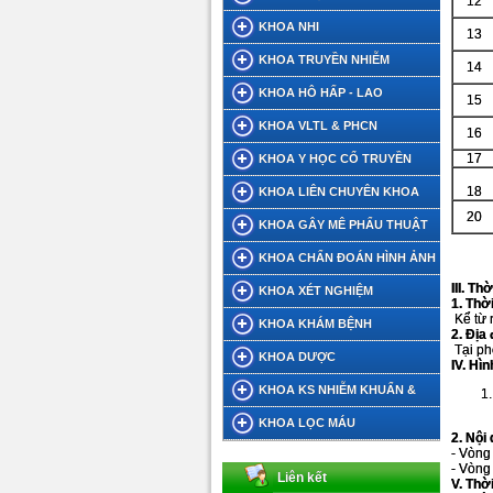
12
KHOA NHI
13
KHOA TRUYỀN NHIỄM
14
KHOA HÔ HẤP - LAO
15
KHOA VLTL & PHCN
16
17
KHOA Y HỌC CỔ TRUYỀN
18
KHOA LIÊN CHUYÊN KHOA
20
KHOA GÂY MÊ PHẨU THUẬT
KHOA CHẨN ĐOÁN HÌNH ẢNH
III. T
KHOA XÉT NGHIỆM
1. Thờ
Kể từ 
KHOA KHÁM BỆNH
2. Địa
Tại ph
KHOA DƯỢC
IV. Hì
KHOA KS NHIỄM KHUẨN &
DINH DƯỠNG TIẾT CHẾ
KHOA LỌC MÁU
2. Nội
- Vòng 
- Vòng
Liên kết
V. Thờ