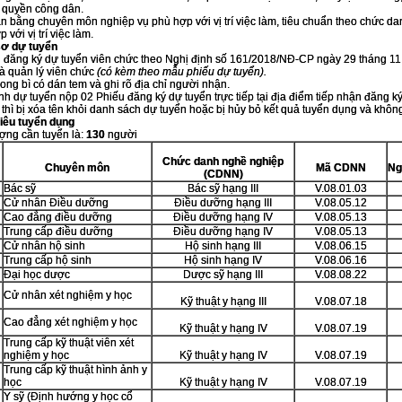
 quyền công dân.
ăn bằng chuyên môn nghiệp vụ phù hợp với vị trí việc làm, tiêu chuẩn theo chức d
 với vị trí việc làm.
sơ dự tuyển
u đăng ký dự tuyển viên chức theo Nghị định số 161/2018/NĐ-CP ngày 29 tháng 1
à quản lý viên chức
(có kèm theo mẫu phiếu dự tuyển).
hong bì có dán tem và ghi rõ địa chỉ người nhận.
sinh dự tuyển nộp 02 Phiếu đăng ký dự tuyển trực tiếp tại địa điểm tiếp nhận đăng 
t thì bị xóa tên khỏi danh sách dự tuyển hoặc bị hủy bỏ kết quả tuyển dụng và khôn
 tiêu tuyển dụng
ượng cần tuyển là:
130
người
Chức danh nghề nghiệp
Chuyên môn
Mã CDNN
Ng
(CDNN)
Bác sỹ
Bác sỹ hạng III
V.08.01.03
Cử nhân Điều dưỡng
Điều dưỡng hạng III
V.08.05.12
Cao đẳng điều dưỡng
Điều dưỡng hạng IV
V.08.05.13
Trung cấp điều dưỡng
Điều dưỡng hạng IV
V.08.05.13
Cử nhân hộ sinh
Hộ sinh hạng III
V.08.06.15
Trung cấp hộ sinh
Hộ sinh hạng IV
V.08.06.16
Đại học dược
Dược sỹ hạng III
V.08.08.22
Cử nhân xét nghiệm y học
Kỹ thuật y hạng III
V.08.07.18
Cao đẳng xét nghiệm y học
Kỹ thuật y hạng IV
V.08.07.19
Trung cấp kỹ thuật viên xét
nghiệm y học
Kỹ thuật y hạng IV
V.08.07.19
Trung cấp kỹ thuật hình ảnh y
học
Kỹ thuật y hạng IV
V.08.07.19
Y sỹ (Định hướng y học cổ