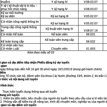
truyền)
Y sỹ hạng IV
V.08.03.07
Y sỹ ( kỹ thuật vật lý trị liệu –
phục hồi chức năng
Y sỹ hạng IV
V.08.03.07
Kỹ sư môi trường
Kỹ sư điện
Kỹ sư hạng III
V.05.02.07
Cử nhân công nghệ thông tin
Kỹ sư hạng III
V.05.02.07
Trung cấp công nghệ thông
Kỹ thuật viên hạng IV
tin
V.08.07.19
Cử nhân Kế toán
Kế toán viên
06.031
Kế toán viên trung cấp
Kế toán trung cấp
06.032
Cử nhân văn học
Cữ nhân Luật
Chuyên viên
01.003
Kèm theo mẫu số 03
hời gian và địa điểm tiếp nhận Phiếu đăng ký dự tuyển
i gian
ngày thông báo đến hết 16 giờ 30 phút ngày 18/12/2019 (
trong giờ hành chính).
 điểm
òng Tổ chức cán bộ, Bệnh viện Đa khoa Cái Nước
(Đường 19/5, khóm 2, thị trấn 
nh thức và nội dung xét tuyển
Hình thức
Thực hiện tuyển dụng thông qua xét tuyển
 dung xét tuyển
1: Kiểm tra điều kiện, tiêu chuẩn của người dự tuyển theo yêu cầu của vị trí việc l
 2: Phỏng vấn để kiểm tra về năng lực, trình độ chuyên môn, nghiệp vụ của người 
i gian và địa điểm xét tuyển