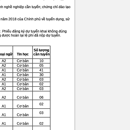
anh nghề nghiệp cần tuyển; chứng chỉ đào tạo
1 năm 2018 của Chính phủ về tuyển dụng, sử
ký. Phiếu đăng ký dự tuyển khai không đúng
g được hoàn lại lệ phí đã nộp dự tuyển.
Số lượng
oại ngữ
Tin học
cần tuyển
A2
Cơ bản
10
A2
Cơ bản
05
A1
Cơ bản
41
A1
Cơ bản
30
A2
Cơ bản
03
A1
Cơ bản
02
A2
Cơ bản
03
A2
Cơ bản
06
02
A1
Cơ bản
03
A1
Cơ bản
A1
Cơ bản
02