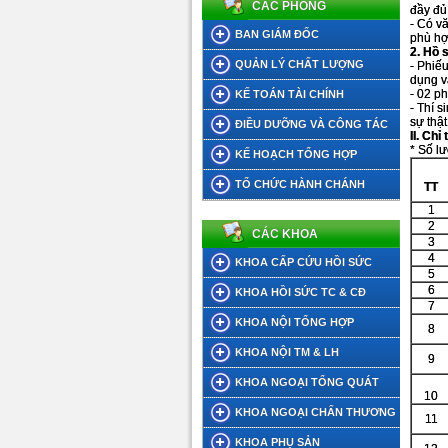
CÁC PHÒNG
đầy đủ
- Có v
BAN GIÁM ĐỐC
phù hợp
2. Hồ 
QUẢN LÝ CHẤT LƯỢNG
- Phiế
dụng v
- 02 p
KẾ TOÁN TÀI CHÍNH
- Thí 
sự thậ
ĐIỀU DƯỠNG VÀ CÔNG TÁC
II. Chỉ
* Số l
XÃ HỘI
KẾ HOẠCH TỔNG HỢP
TỔ CHỨC HÀNH CHÁNH
TT
1
2
CÁC KHOA
3
4
KHOA CẤP CỨU HỒI SỨC
5
6
KHOA HỒI SỨC TC & CĐ
7
KHOA NỘI TỔNG HỢP
8
KHOA NỘI TM & LH
9
KHOA NGOẠI TỔNG QUÁT
10
KHOA NGOẠI CHẤN THƯƠNG
11
KHOA PHỤ SẢN