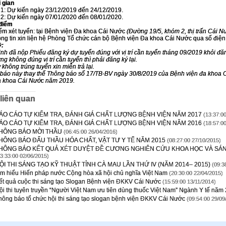
i gian
 1: Dự kiến ngày 23/12/2019 đến 24/12/2019.
 2: Dự kiến ngày 07/01/2020 đến 08/01/2020.
 điểm
ểm xét tuyển: tại Bệnh viện Đa khoa Cái Nước
(Đường 19/5, khóm 2, thị trấn Cái N
ông tin xin liện hệ Phòng Tổ chức cán bộ Bệnh viện Đa khoa Cái Nước qua số đi
ý:
sinh đã nộp Phiếu đăng ký dự tuyển đúng với vị trí cần tuyển tháng 09/2019 khỏi đ
ng không đúng vị trí cần tuyển thì phải đăng ký lại.
 không trúng tuyển xin miễn trả lại.
báo này thay thế Thông báo số 17/TB-BV ngày 30/8/2019 của Bệnh viện đa khoa C
a khoa Cái Nước năm 2019.
 liên quan
ÁO CÁO TỰ KIỂM TRA, ĐÁNH GIÁ CHẤT LƯỢNG BỆNH VIỆN NĂM 2017
(13:37:00
ÁO CÁO TỰ KIỂM TRA, ĐÁNH GIÁ CHẤT LƯỢNG BỆNH VIỆN NĂM 2016
(18:57:00
HÔNG BÁO MỜI THẦU
(06:45:00 26/04/2016)
HÔNG BÁO ĐẤU THẦU HÓA CHẤT, VẬT TƯ Y TẾ NĂM 2015
(08:27:00 27/10/2015)
HÔNG BÁO KẾT QUẢ XÉT DUYỆT ĐỀ CƯƠNG NGHIÊN CỨU KHOA HỌC VÀ SÁNG 
13:33:00 02/06/2015)
ỘI THI SÁNG TẠO KỸ THUẬT TỈNH CÀ MAU LẦN THỨ IV (NĂM 2014– 2015)
(09:3
ìm hiểu Hiến pháp nước Cộng hòa xã hội chủ nghĩa Việt Nam
(20:30:00 22/04/2015)
ết quả cuộc thi sáng tạo Slogan Bệnh viện ĐKKV Cái Nước
(15:59:00 13/11/2014)
ội thi tuyên truyền “Người Việt Nam ưu tiên dùng thuốc Việt Nam” Ngành Y tế năm
hông báo tổ chức hội thi sáng tạo slogan bệnh viện ĐKKV Cái Nước
(09:54:00 29/09