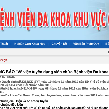
 Thuật
Nghiên Cứu Khoa Học
Chuyên Đề
Văn Bản Pháp Quy
Bả
T
 viện
G BÁO "Về việc tuyển dụng viên chức Bệnh viện Đa khoa
0 20/11/2019
 Quyết định số 2282/QĐ-SYT ngày 19 tháng 11 năm 2019 của Sở Y tế về việc p
nh viện Đa khoa Cái Nước năm 2019,
iện Kế hoạch số 81/KH-BV ngày 08 tháng 11 năm 2019 của Bệnh viện Đa khoa 
019;
iện Đa khoa Cái Nước Thông báo tuyển dụng viên chức Y tế năm 2019 như sau
u chuẩn, điều kiện và hồ sơ dự tuyển
u chuẩn, điều kiện
ng dân Việt Nam, tuổi đời đủ từ 18 tuổi, có phẩm chất đạo đức tốt, có lý lịch rõ r